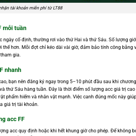
nhận tài khoản miễn phí từ LT88
F mỗi tuần
ngày cố định, thường rơi vào thứ Hai và thứ Sáu. Số lượng giớ
i thế hơn. Mỗi đợt chỉ kéo dài vài giờ, đảm bảo tính công bằng 
 tham gia.
FF nhanh
 cao, bạn nên đăng ký ngay trong 5–10 phút đầu sau khi chươn
và thứ Sáu hàng tuần. Đây là thời điểm số lượng acc giá trị cao
vật phẩm hiếm và nhân vật mạnh. Việc canh đúng mốc này giú
 giá trị tài khoản.
ng acc FF
ượng acc quy định hoặc khi hết khung giờ cho phép. Để không b