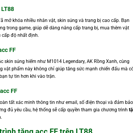
ừ LT88
ã mở khóa nhiều nhân vật, skin súng và trang bị cao cấp. Bạn
g trong game, giúp dễ dàng nâng cấp trang bị, mua thêm vật
 cấp độ nhất định.
acc FF
ác skin súng hiếm như M1014 Legendary, AK Rồng Xanh, cùng
ững vật phẩm này không chỉ giúp tăng sức mạnh chiến đấu mà c
bạn tự tin hơn khi vào trận.
 acc FF
oàn tất xác minh thông tin như email, số điện thoại và đảm bảo
ứng đủ yêu cầu, hệ thống sẽ cấp quyền tham gia chương trình
t
.
trình tặng acc FF trên LT88