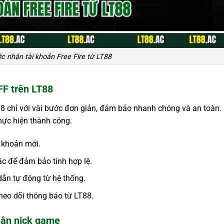
c nhận tài khoản Free Fire từ LT88
FF trên LT88
88 chỉ với vài bước đơn giản, đảm bảo nhanh chóng và an toàn.
hực hiện thành công.
 khoản mới.
c để đảm bảo tính hợp lệ.
dẫn tự động từ hệ thống.
heo dõi thông báo từ LT88.
hận nick game