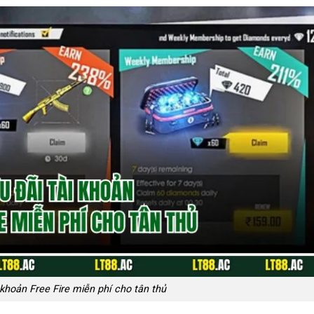
 khoản Free Fire miễn phí cho tân thủ