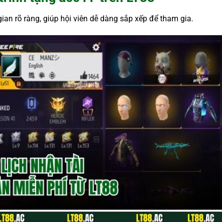
gian rõ ràng, giúp hội viên dễ dàng sắp xếp để tham gia.