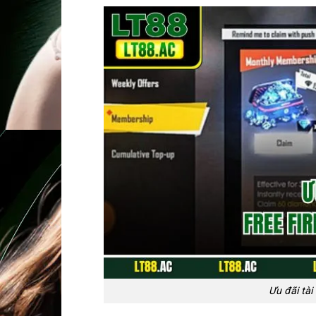
Ưu đãi tài