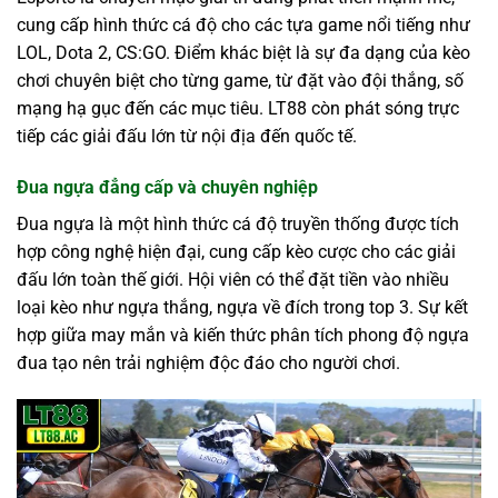
cung cấp hình thức cá độ cho các tựa game nổi tiếng như
LOL, Dota 2, CS:GO. Điểm khác biệt là sự đa dạng của kèo
chơi chuyên biệt cho từng game, từ đặt vào đội thắng, số
mạng hạ gục đến các mục tiêu. LT88 còn phát sóng trực
tiếp các giải đấu lớn từ nội địa đến quốc tế.
Đua ngựa đẳng cấp và chuyên nghiệp
Đua ngựa là một hình thức cá độ truyền thống được tích
hợp công nghệ hiện đại, cung cấp kèo cược cho các giải
đấu lớn toàn thế giới. Hội viên có thể đặt tiền vào nhiều
loại kèo như ngựa thắng, ngựa về đích trong top 3. Sự kết
hợp giữa may mắn và kiến thức phân tích phong độ ngựa
đua tạo nên trải nghiệm độc đáo cho người chơi.