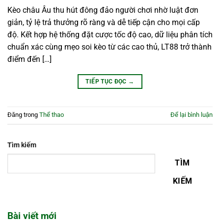
Kèo châu Âu thu hút đông đảo người chơi nhờ luật đơn
giản, tỷ lệ trả thưởng rõ ràng và dễ tiếp cận cho mọi cấp
độ. Kết hợp hệ thống đặt cược tốc độ cao, dữ liệu phân tích
chuẩn xác cùng mẹo soi kèo từ các cao thủ, LT88 trở thành
điểm đến […]
TIẾP TỤC ĐỌC
→
Đăng trong
Thể thao
Để lại bình luận
Tìm kiếm
TÌM
KIẾM
Bài viết mới