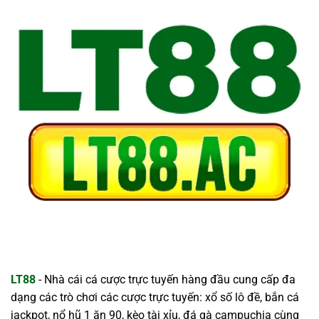
LT88
- Nhà cái cá cược trực tuyến hàng đầu cung cấp đa
dạng các trò chơi các cược trực tuyến: xổ số lô đề, bắn cá
jackpot, nổ hũ 1 ăn 90, kèo tài xỉu, đá gà campuchia cùng