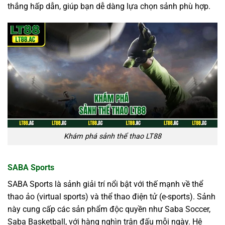
thắng hấp dẫn, giúp bạn dễ dàng lựa chọn sảnh phù hợp.
Khám phá sảnh thể thao LT88
SABA Sports
SABA Sports là sảnh giải trí nổi bật với thế mạnh về thể
thao ảo (virtual sports) và thể thao điện tử (e-sports). Sảnh
này cung cấp các sản phẩm độc quyền như Saba Soccer,
Saba Basketball, với hàng nghìn trận đấu mỗi ngày. Hệ