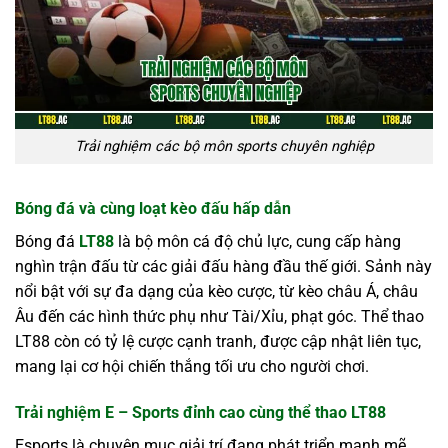
Trải nghiệm các bộ môn sports chuyên nghiệp
Bóng đá và cùng loạt kèo đấu hấp dẫn
Bóng đá
LT88
là bộ môn cá độ chủ lực, cung cấp hàng
nghìn trận đấu từ các giải đấu hàng đầu thế giới. Sảnh này
nổi bật với sự đa dạng của kèo cược, từ kèo châu Á, châu
Âu đến các hình thức phụ như Tài/Xỉu, phạt góc. Thể thao
LT88 còn có tỷ lệ cược cạnh tranh, được cập nhật liên tục,
mang lại cơ hội chiến thắng tối ưu cho người chơi.
Trải nghiệm E – Sports đỉnh cao cùng thể thao LT88
Esports là chuyên mục giải trí đang phát triển mạnh mẽ,