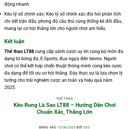
động nhanh.
Kèo tỷ số chính xác: Kèo tỷ số chính xác đòi hỏi phân tích
chi tiết trận đấu, phong độ cầu thủ cùng thống kê đối đầu,
mang lại cơ hội thắng lớn cho người chơi am hiểu.
Kết luận
Thể thao LT88
cung cấp sảnh cược uy tín cùng bộ môn đa
dạng từ bóng đá, E-Sports, đua ngựa đến tennis. Người
chơi có thể kết hợp chiến thuật thông minh cùng kèo cược
đa dạng để tối ưu cơ hội thắng. Đây thực sự là lựa chọn lý
tưởng cho trải nghiệm cược an toàn và hiệu quả năm
2025.
THỂ THAO
Kèo Rung Là Sao LT88 – Hướng Dẫn Chơi
Chuẩn Xác, Thắng Lớn
ĐĂNG VÀO
15/08/2025
BỞI
SEO