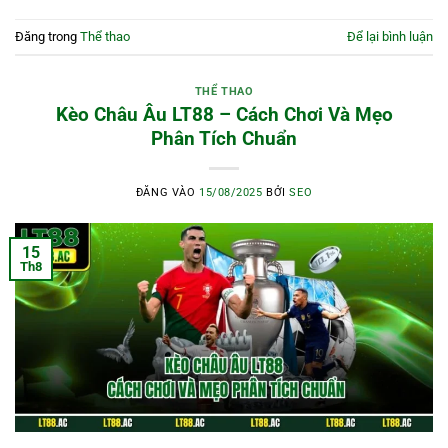
Đăng trong
Thể thao
Để lại bình luận
THỂ THAO
Kèo Châu Âu LT88 – Cách Chơi Và Mẹo
Phân Tích Chuẩn
ĐĂNG VÀO
15/08/2025
BỞI
SEO
15
Th8