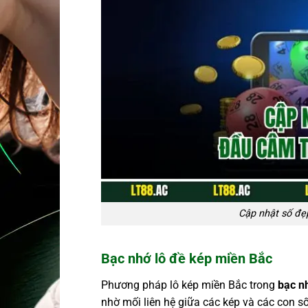
Cập nhật số đẹ
Bạc nhớ lô đề kép miền Bắc
Phương pháp lô kép miền Bắc trong
bạc n
nhờ mối liên hệ giữa các kép và các con số