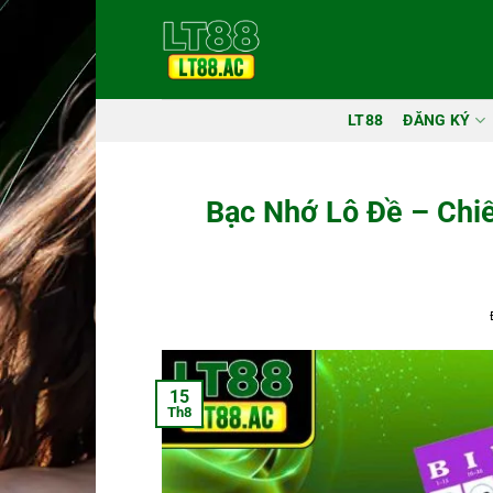
Bỏ
qua
nội
dung
LT88
ĐĂNG KÝ
Bạc Nhớ Lô Đề – Chi
15
Th8