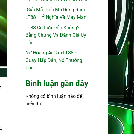
Giải Mã Giấc Mơ Rụng Răng
LT88 – Ý Nghĩa Và May Mắn
LT88 Có Lừa Đảo Không?
Bằng Chứng Và Đánh Giá Uy
Tín
Nữ Hoàng Ai Cập LT88 –
Quay Hấp Dẫn, Nổ Thưởng
Cao
Bình luận gần đây
t
Không có bình luận nào để
hiển thị.
kỳ