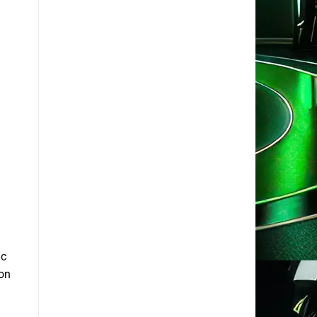
ác
con