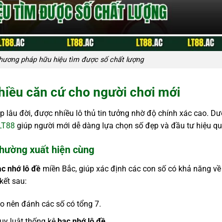
phương pháp hữu hiệu tìm được số chất lượng
hiều căn cứ cho người chơi mới
 lâu đời, được nhiều lô thủ tin tưởng nhờ độ chính xác cao. Dư
LT88
giúp người mới dễ dàng lựa chọn số đẹp và đầu tư hiệu qu
thường xuất hiện cùng
c nhớ lô đề
miền Bắc, giúp xác định các con số có khả năng về
kết sau:
eo nên đánh các số có tổng 7.
uy luật thống kê
bạc nhớ lô đề
.