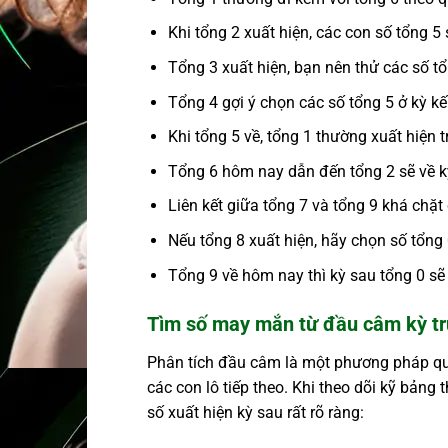
Khi tổng 2 xuất hiện, các con số tổng 5 
Tổng 3 xuất hiện, bạn nên thử các số tổ
Tổng 4 gợi ý chọn các số tổng 5 ở kỳ kế 
Khi tổng 5 về, tổng 1 thường xuất hiện t
Tổng 6 hôm nay dẫn đến tổng 2 sẽ về kỳ
Liên kết giữa tổng 7 và tổng 9 khá chặt
Nếu tổng 8 xuất hiện, hãy chọn số tổng 0
Tổng 9 về hôm nay thì kỳ sau tổng 0 sẽ 
Tìm số may mắn từ đầu câm kỳ t
Phân tích đầu câm là một phương pháp qu
các con lô tiếp theo. Khi theo dõi kỹ bảng
số xuất hiện kỳ sau rất rõ ràng: