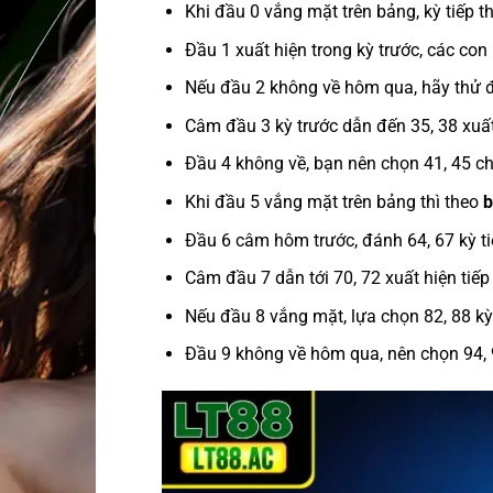
Khi đầu 0 vắng mặt trên bảng, kỳ tiếp t
Đầu 1 xuất hiện trong kỳ trước, các con 
Nếu đầu 2 không về hôm qua, hãy thử đá
Câm đầu 3 kỳ trước dẫn đến 35, 38 xuất
Đầu 4 không về, bạn nên chọn 41, 45 ch
Khi đầu 5 vắng mặt trên bảng thì theo
b
Đầu 6 câm hôm trước, đánh 64, 67 kỳ tiế
Câm đầu 7 dẫn tới 70, 72 xuất hiện tiếp
Nếu đầu 8 vắng mặt, lựa chọn 82, 88 kỳ 
Đầu 9 không về hôm qua, nên chọn 94, 9