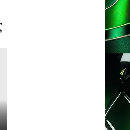
y
ện
nh